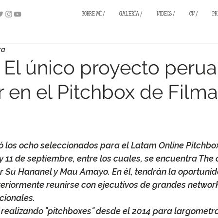
SOBRE MÍ /
GALERÍA /
VIDEOS /
CV /
PR
ra
 El único proyecto peru
r en el Pitchbox de Filma
ó los ocho seleccionados para el Latam Online Pitchbo
 y 11 de septiembre, entre los cuales, se encuentra The o
or Su Hananel y Mau Amayo. En él, tendrán la oportunid
teriormente reunirse con ejecutivos de grandes network
cionales. 
 realizando "pitchboxes" desde el 2014 para largometra