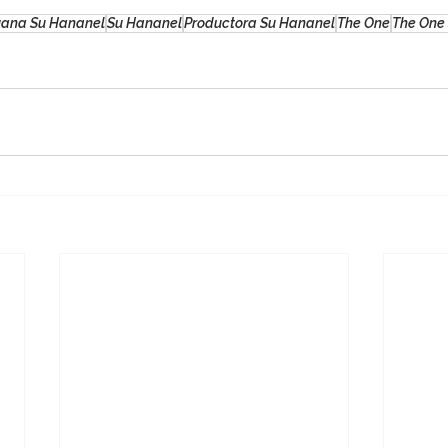
ruana Su Hananel
Su Hananel
Productora Su Hananel
The One
The One 