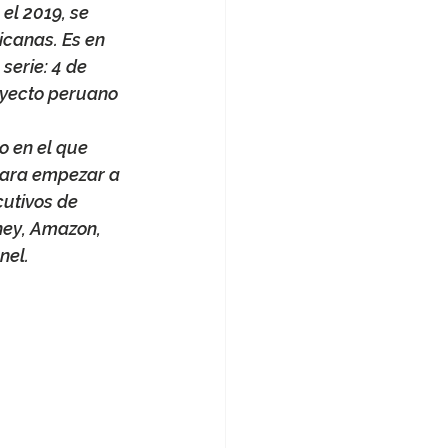
el 2019, se 
icanas. Es en 
erie: 4 de 
royecto peruano 
 en el que 
para empezar a 
utivos de 
ey, Amazon, 
el. 