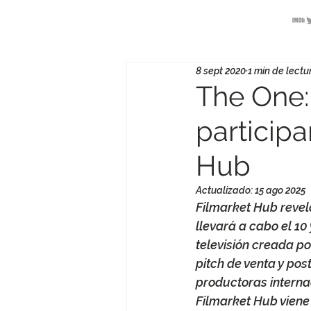
S
u Hananel
8 sept 2020
1 min de lectu
The One:
participa
Hub
Actualizado:
15 ago 2025
Filmarket Hub revel
llevará a cabo el 10
televisión creada p
pitch de venta y pos
productoras interna
Filmarket Hub viene