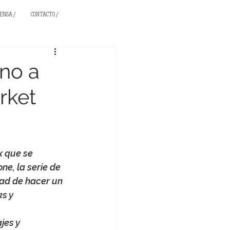
ENSA /
CONTACTO /
ano a
rket
x que se 
ne, la serie de 
ad de hacer un 
s y 
jes y 