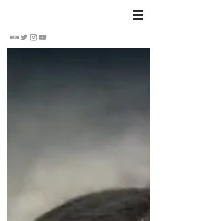
S
u Hananel