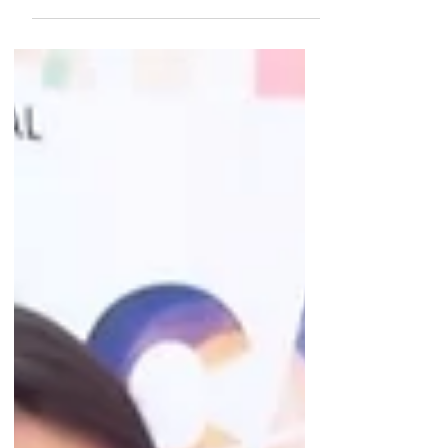
Konysheva al estreno de la comedia
mexicana "Caras Vemos"...