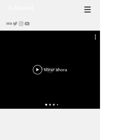
S
u Hananel
Mirar ahora