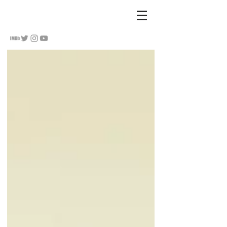
S
u Hananel